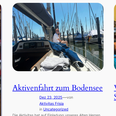
Aktivenfahrt zum Bodensee
—
Dez 23, 2025
von
Aktivitas Frisia
in
Uncategorized
Die Aktivitas hat auf Einladung unseres Alten Herren