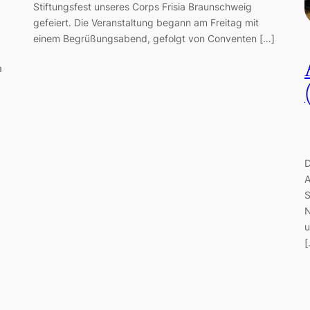
Stiftungsfest unseres Corps Frisia Braunschweig
gefeiert. Die Veranstaltung begann am Freitag mit
einem Begrüßungsabend, gefolgt von Conventen […]
a
D
A
S
N
u
[